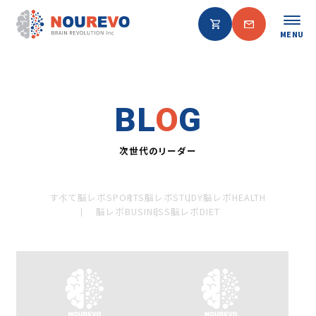
MENU
BL
O
G
次世代のリーダー
すべて
脳レボSPORTS
脳レボSTUDY
脳レボHEALTH
脳レボBUSINESS
脳レボDIET