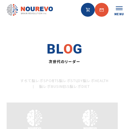
MENU
BL
O
G
次世代のリーダー
すべて
脳レボSPORTS
脳レボSTUDY
脳レボHEALTH
脳レボBUSINESS
脳レボDIET