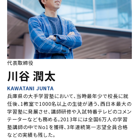
代表取締役
川谷 潤太
KAWATANI JUNTA
兵庫県の大手学習塾において、当時最年少で校⻑に就
任後、1教室で1000名以上の生徒が通う、⻄日本最大の
学習塾に発展させ、講師研修や入試特番テレビのコメン
テーターなども務める。2013年には全国6万人の学習
塾講師の中でNo1を獲得、3年連続第一志望全員合格
などの実績も残した。