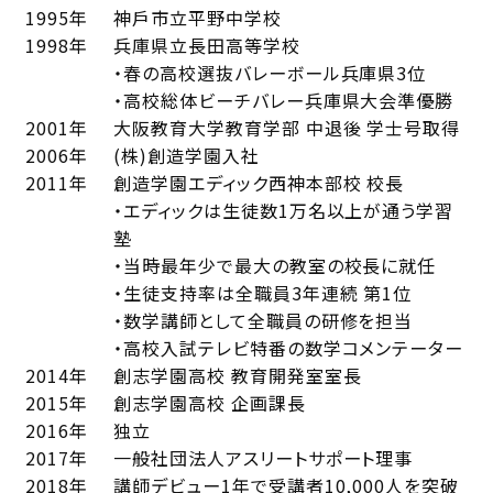
1995年
神戶市立平野中学校
1998年
兵庫県立⻑田高等学校
・春の高校選抜バレーボール兵庫県3位
・高校総体ビーチバレー兵庫県大会準優勝
2001年
大阪教育大学教育学部 中退後 学士号取得
2006年
(株)創造学園入社
2011年
創造学園エディック⻄神本部校 校⻑
・エディックは生徒数1万名以上が通う学習
塾
・当時最年少で最大の教室の校⻑に就任
・生徒支持率は全職員3年連続 第1位
・数学講師として全職員の研修を担当
・高校入試テレビ特番の数学コメンテーター
2014年
創志学園高校 教育開発室室⻑
2015年
創志学園高校 企画課⻑
2016年
独立
2017年
一般社団法人アスリートサポート理事
2018年
講師デビュー1年で受講者10,000人を突破