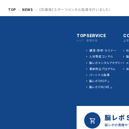
TOP
NEWS
【兵庫県】スポーツメンタル指導を行いました！
TOP
SERVICE
C
トップ
事業内容
企業
講演・研修・セミナー
人材育成コンサル
脳レボメンタルアカデミー
メ
事故防止プログラム
パーソナル指導
脳レボSHOP
脳レボONLINE