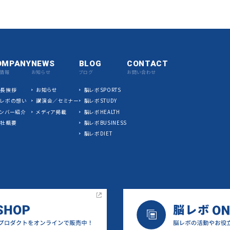
OMPANY
NEWS
BLOG
CONTACT
情報
お知らせ
ブログ
お問い合わせ
社長挨拶
お知らせ
脳レボSPORTS
脳レボの想い
講演会／セミナー
脳レボSTUDY
ンバー紹介
メディア掲載
脳レボHEALTH
会社概要
脳レボBUSINESS
脳レボDIET