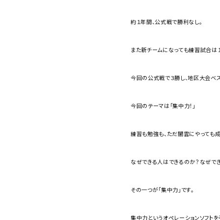
約１年間、公式戦で勝利なし。
また新チームになっても練習試合は
今回の公式戦で３勝し、地区大会ベス
今回のテーマは「集中力！」
練習も勉強も、ただ闇雲にやっても成
なぜできる人はできるのか？なぜで
その一つが「集中力」です。
集中力というオペレーションソフト