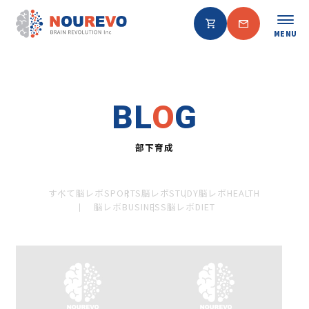
MENU
BL
O
G
部下育成
すべて
脳レボSPORTS
脳レボSTUDY
脳レボHEALTH
脳レボBUSINESS
脳レボDIET