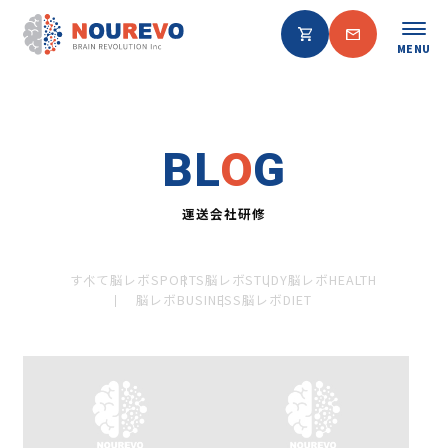
MENU
BL
O
G
運送会社研修
すべて
脳レボSPORTS
脳レボSTUDY
脳レボHEALTH
脳レボBUSINESS
脳レボDIET