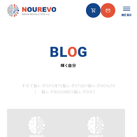
MENU
BL
O
G
輝く自分
すべて
脳レボSPORTS
脳レボSTUDY
脳レボHEALTH
脳レボBUSINESS
脳レボDIET