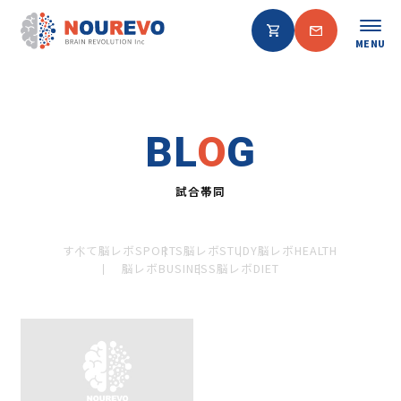
MENU
BL
O
G
試合帯同
すべて
脳レボSPORTS
脳レボSTUDY
脳レボHEALTH
脳レボBUSINESS
脳レボDIET