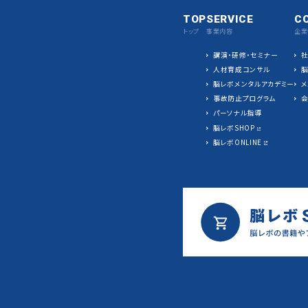
TOP
SERVICE
C
トップ
事業内容
企業
講演・研修・セミナー
人材育成コンサル
脳レボメンタルアカデミー
メ
事故防止プログラム
パーソナル指導
脳レボSHOP
脳レボONLINE