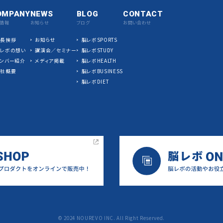
OMPANY
NEWS
BLOG
CONTACT
情報
お知らせ
ブログ
お問い合わせ
社長挨拶
お知らせ
脳レボSPORTS
脳レボの想い
講演会／セミナー
脳レボSTUDY
ンバー紹介
メディア掲載
脳レボHEALTH
会社概要
脳レボBUSINESS
脳レボDIET
©︎ 2024 NOUREVO INC. All Right Reserved.