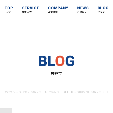
TOP
SERVICE
COMPANY
NEWS
BLOG
トップ
事業内容
企業情報
お知らせ
ブログ
BL
O
G
神戸市
すべて
脳レボSPORTS
脳レボSTUDY
脳レボHEALTH
脳レボBUSINESS
脳レボDIET