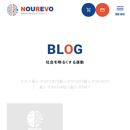
MENU
BL
O
G
社会を明るくする運動
すべて
脳レボSPORTS
脳レボSTUDY
脳レボHEALTH
脳レボBUSINESS
脳レボDIET