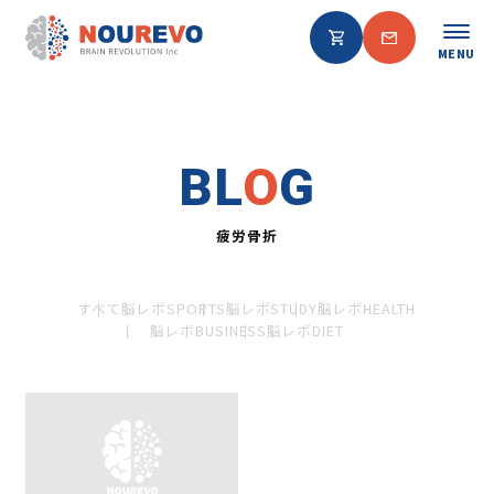
MENU
BL
O
G
疲労骨折
すべて
脳レボSPORTS
脳レボSTUDY
脳レボHEALTH
脳レボBUSINESS
脳レボDIET