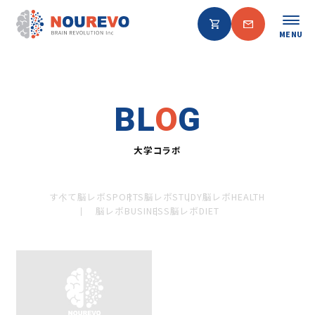
MENU
BL
O
G
大学コラボ
すべて
脳レボSPORTS
脳レボSTUDY
脳レボHEALTH
脳レボBUSINESS
脳レボDIET