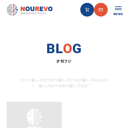
MENU
BL
O
G
夕刊フジ
すべて
脳レボSPORTS
脳レボSTUDY
脳レボHEALTH
脳レボBUSINESS
脳レボDIET