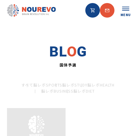
MENU
BL
O
G
国体予選
すべて
脳レボSPORTS
脳レボSTUDY
脳レボHEALTH
脳レボBUSINESS
脳レボDIET