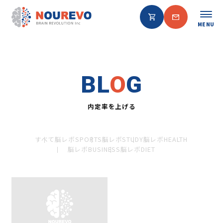
MENU
BL
O
G
内定率を上げる
すべて
脳レボSPORTS
脳レボSTUDY
脳レボHEALTH
脳レボBUSINESS
脳レボDIET