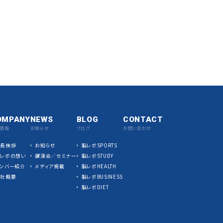
OMPANY
NEWS
BLOG
CONTACT
情報
お知らせ
ブログ
お問い合わせ
社長挨拶
お知らせ
脳レボSPORTS
脳レボの想い
講演会／セミナー
脳レボSTUDY
ンバー紹介
メディア掲載
脳レボHEALTH
会社概要
脳レボBUSINESS
脳レボDIET