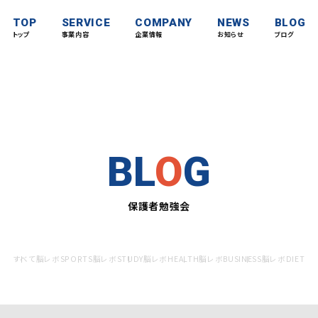
TOP
SERVICE
COMPANY
NEWS
BLOG
トップ
事業内容
企業情報
お知らせ
ブログ
BL
O
G
保護者勉強会
すべて
脳レボSPORTS
脳レボSTUDY
脳レボHEALTH
脳レボBUSINESS
脳レボDIET