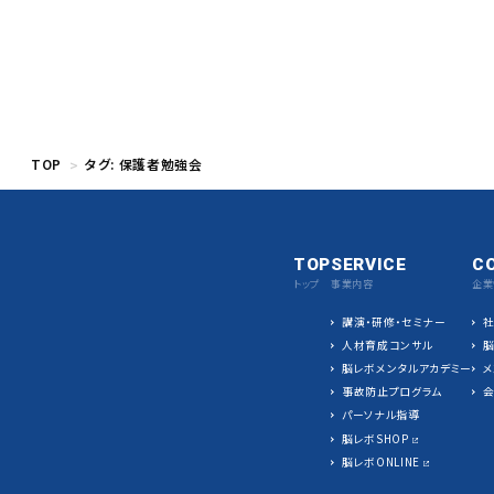
TOP
タグ:
保護者勉強会
TOP
SERVICE
C
トップ
事業内容
企業
講演・研修・セミナー
人材育成コンサル
脳レボメンタルアカデミー
メ
事故防止プログラム
パーソナル指導
脳レボSHOP
脳レボONLINE