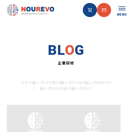
MENU
BL
O
G
企業研修
すべて
脳レボSPORTS
脳レボSTUDY
脳レボHEALTH
脳レボBUSINESS
脳レボDIET