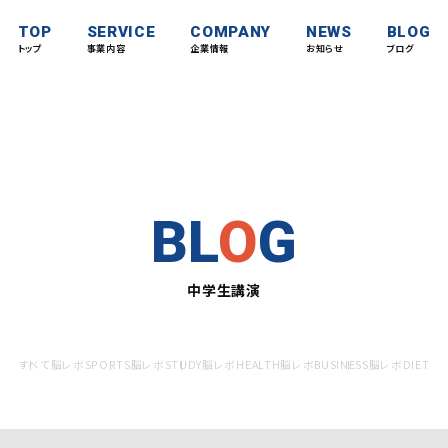
TOP
SERVICE
COMPANY
NEWS
BLOG
トップ
事業内容
企業情報
お知らせ
ブログ
BL
O
G
中学生講演
すべて
脳レボSPORTS
脳レボSTUDY
脳レボHEALTH
脳レボBUSINESS
脳レボDIET