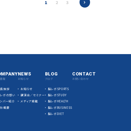
1
2
3
OMPANY
NEWS
BLOG
CONTACT
情報
お知らせ
ブログ
お問い合わせ
社長挨拶
お知らせ
脳レボSPORTS
脳レボの想い
講演会／セミナー
脳レボSTUDY
ンバー紹介
メディア掲載
脳レボHEALTH
会社概要
脳レボBUSINESS
脳レボDIET