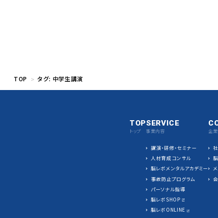
TOP
タグ:
中学生講演
TOP
SERVICE
C
トップ
事業内容
企業
講演・研修・セミナー
人材育成コンサル
脳レボメンタルアカデミー
メ
事故防止プログラム
パーソナル指導
脳レボSHOP
脳レボONLINE