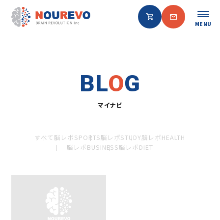
MENU
BL
O
G
マイナビ
すべて
脳レボSPORTS
脳レボSTUDY
脳レボHEALTH
脳レボBUSINESS
脳レボDIET