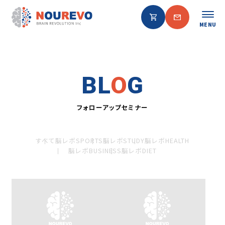
MENU
BL
O
G
フォローアップセミナー
すべて
脳レボSPORTS
脳レボSTUDY
脳レボHEALTH
脳レボBUSINESS
脳レボDIET