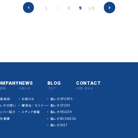
1
…
8
9
10
OMPANY
NEWS
BLOG
CONTACT
情報
お知らせ
ブログ
お問い合わせ
社長挨拶
お知らせ
脳レボSPORTS
脳レボの想い
講演会／セミナー
脳レボSTUDY
ンバー紹介
メディア掲載
脳レボHEALTH
会社概要
脳レボBUSINESS
脳レボDIET