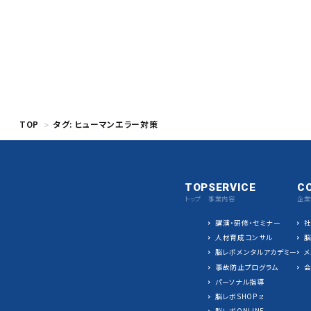
TOP
タグ:
ヒューマンエラー対策
TOP
SERVICE
C
トップ
事業内容
企業
講演・研修・セミナー
人材育成コンサル
脳レボメンタルアカデミー
メ
事故防止プログラム
パーソナル指導
脳レボSHOP