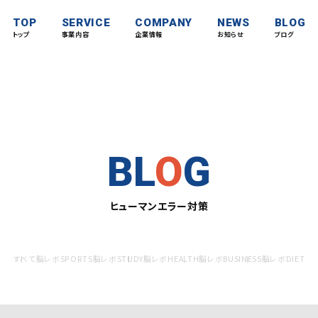
TOP
SERVICE
COMPANY
NEWS
BLOG
トップ
事業内容
企業情報
お知らせ
ブログ
BL
O
G
ヒューマンエラー対策
すべて
脳レボSPORTS
脳レボSTUDY
脳レボHEALTH
脳レボBUSINESS
脳レボDIET