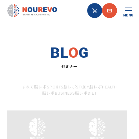
MENU
BL
O
G
セミナー
すべて
脳レボSPORTS
脳レボSTUDY
脳レボHEALTH
脳レボBUSINESS
脳レボDIET