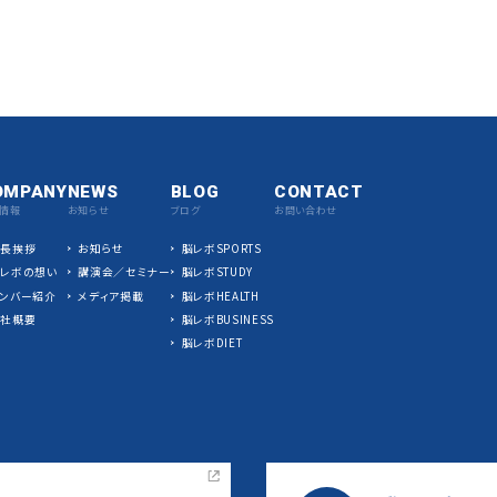
OMPANY
NEWS
BLOG
CONTACT
情報
お知らせ
ブログ
お問い合わせ
社長挨拶
お知らせ
脳レボSPORTS
脳レボの想い
講演会／セミナー
脳レボSTUDY
ンバー紹介
メディア掲載
脳レボHEALTH
会社概要
脳レボBUSINESS
脳レボDIET