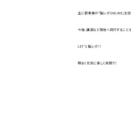
主に新事業の「脳レボONLINE」を
今後、講演など現地へ同行することも
LET’S 脳レボ！！
明るく元気に楽しく笑顔で！