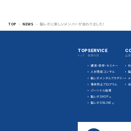
TOP
NEWS
脳レボに新しいメンバーが加わりました！
TOP
SERVICE
C
トップ
事業内容
企業
講演・研修・セミナー
人材育成コンサル
脳レボメンタルアカデミー
メ
事故防止プログラム
パーソナル指導
脳レボSHOP
脳レボONLINE