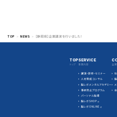
TOP
NEWS
【静岡県】企業講演を行いました！
TOP
SERVICE
C
トップ
事業内容
企業
講演・研修・セミナー
人材育成コンサル
脳レボメンタルアカデミー
メ
事故防止プログラム
パーソナル指導
脳レボSHOP
脳レボONLINE