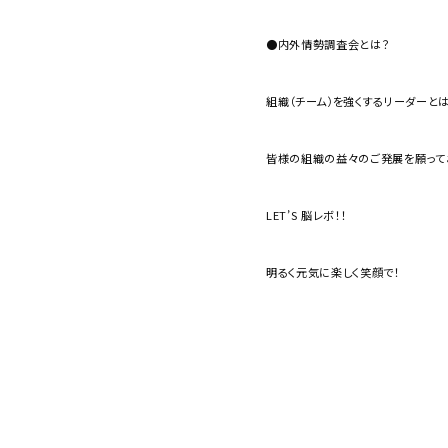
●内外情勢調査会とは？
組織（チーム）を強くするリーダーと
皆様の組織の益々のご発展を願って
LET’S 脳レボ！！
明るく元気に楽しく笑顔で！