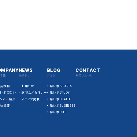
OMPANY
NEWS
BLOG
CONTACT
情報
お知らせ
ブログ
お問い合わせ
社長挨拶
お知らせ
脳レボSPORTS
脳レボの想い
講演会／セミナー
脳レボSTUDY
ンバー紹介
メディア掲載
脳レボHEALTH
会社概要
脳レボBUSINESS
脳レボDIET