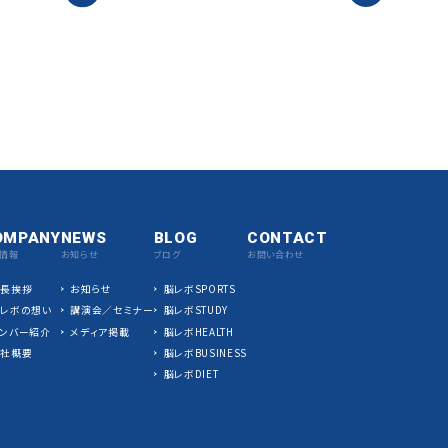
OMPANY
NEWS
BLOG
CONTACT
情報
お知らせ
ブログ
お問い合わせ
社長挨拶
お知らせ
脳レボSPORTS
脳レボの想い
講演会／セミナー
脳レボSTUDY
ンバー紹介
メディア掲載
脳レボHEALTH
会社概要
脳レボBUSINESS
脳レボDIET