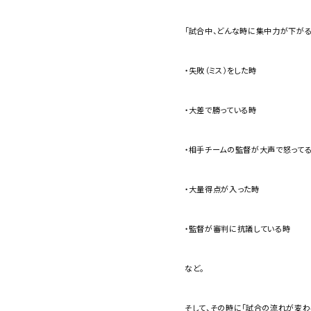
「試合中、どんな時に集中力が下がる
・失敗（ミス）をした時
・大差で勝っている時
・相手チームの監督が大声で怒って
・大量得点が入った時
・監督が審判に抗議している時
など。
そして、その時に「試合の流れが変わる