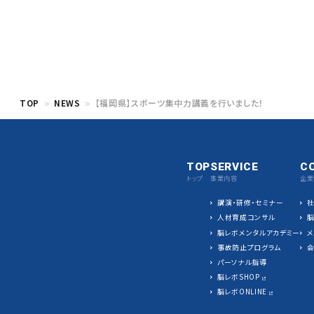
TOP
NEWS
【福岡県】スポーツ集中力講義を行いました！
TOP
SERVICE
C
トップ
事業内容
企業
講演・研修・セミナー
人材育成コンサル
脳レボメンタルアカデミー
メ
事故防止プログラム
パーソナル指導
脳レボSHOP
脳レボONLINE