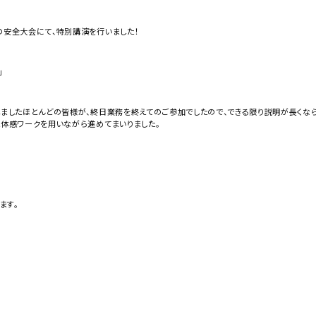
の安全大会にて、特別講演を行いました！
」
れましたほとんどの皆様が、終日業務を終えてのご参加でしたので、できる限り説明が長くな
た体感ワークを用いながら進めてまいりました。
ます。