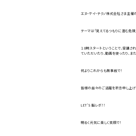
エヌ・ケイ・テクノ株式会社さま主催
テーマは「見えてるつもりに潜む危険
１８時スタートということで、受講さ
ていただいたり、動画を使ったり、ま
何よりこれからも無事故で！
皆様の益々のご活躍を祈念申し上げ
LET’S 脳レボ！！
明るく元気に楽しく笑顔で！