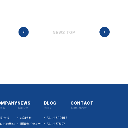
NEWS TOP
OMPANY
NEWS
BLOG
CONTACT
情報
お知らせ
ブログ
お問い合わせ
社長挨拶
お知らせ
脳レボSPORTS
脳レボの想い
講演会／セミナー
脳レボSTUDY