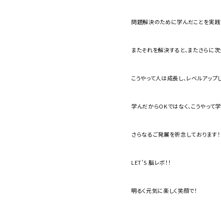
問題解決のために学んだことを実践
またそれを解決すると、またさらに
こうやって人は成長し、レベルアップし
学んだからOKではなく、こうやって
さらなるご発展を祈念しております！
LET’S 脳レボ！！
明るく元気に楽しく笑顔で！