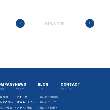
NEWS TOP
OMPANY
NEWS
BLOG
CONTACT
情報
お知らせ
ブログ
お問い合わせ
社長挨拶
お知らせ
脳レボSPORTS
脳レボの想い
講演会／セミナー
脳レボSTUDY
ンバー紹介
メディア掲載
脳レボHEALTH