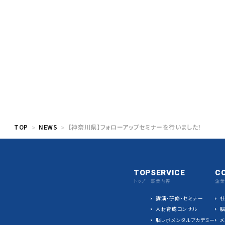
TOP
NEWS
【神奈川県】フォローアップセミナーを行いました！
TOP
SERVICE
C
トップ
事業内容
企業
講演・研修・セミナー
人材育成コンサル
脳レボメンタルアカデミー
メ