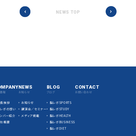
NEWS TOP
OMPANY
NEWS
BLOG
CONTACT
情報
お知らせ
ブログ
お問い合わせ
社長挨拶
お知らせ
脳レボSPORTS
脳レボの想い
講演会／セミナー
脳レボSTUDY
ンバー紹介
メディア掲載
脳レボHEALTH
会社概要
脳レボBUSINESS
脳レボDIET