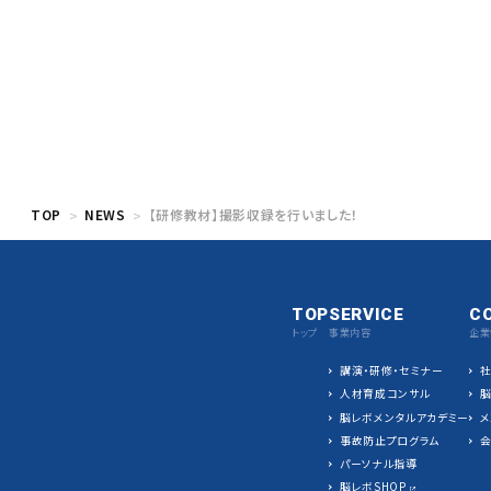
TOP
NEWS
【研修教材】撮影収録を行いました！
TOP
SERVICE
C
トップ
事業内容
企業
講演・研修・セミナー
人材育成コンサル
脳レボメンタルアカデミー
メ
事故防止プログラム
パーソナル指導
脳レボSHOP