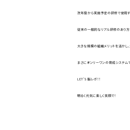
次年度から実施予定の研修で使用す
従来の一般的なリアル研修のあり方
大きな規模の組織メリットを活かし、
まさにオンリーワンの育成システムで
LET’S 脳レボ！！
明るく元気に楽しく笑顔で！