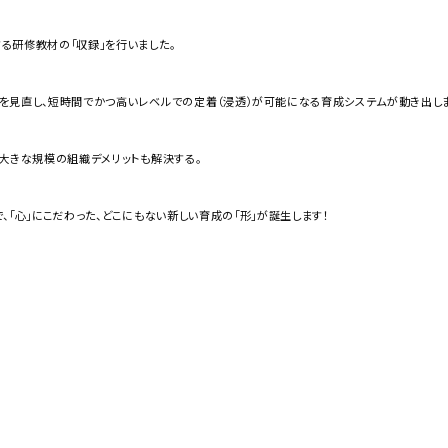
る研修教材の「収録」を行いました。
を見直し、短時間でかつ高いレベルでの定着（浸透）が可能になる育成システムが動き出しま
大きな規模の組織デメリットも解決する。
、「心」にこだわった、どこにもない新しい育成の「形」が誕生します！