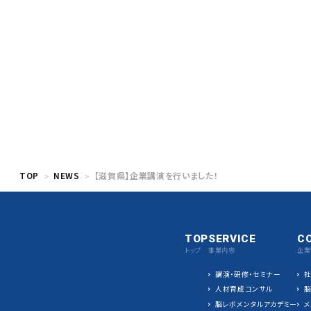
TOP
NEWS
【滋賀県】企業講演を行いました！
TOP
SERVICE
C
トップ
事業内容
企業
講演・研修・セミナー
人材育成コンサル
脳レボメンタルアカデミー
メ