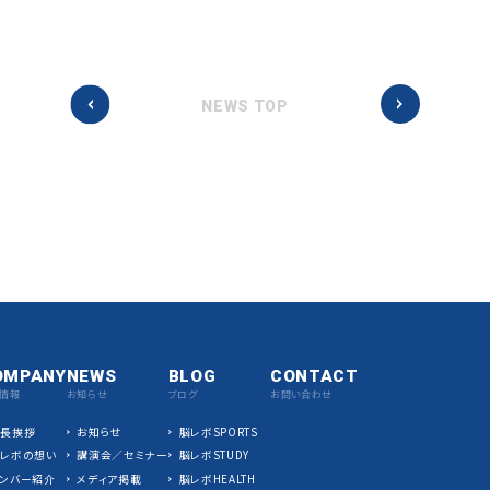
NEWS TOP
OMPANY
NEWS
BLOG
CONTACT
情報
お知らせ
ブログ
お問い合わせ
社長挨拶
お知らせ
脳レボSPORTS
脳レボの想い
講演会／セミナー
脳レボSTUDY
ンバー紹介
メディア掲載
脳レボHEALTH