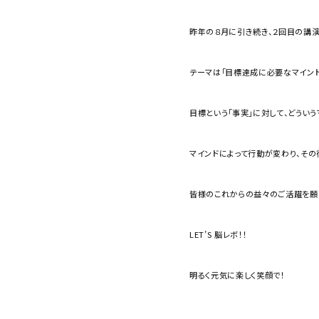
昨年の８月に引き続き、２回目の講演
テーマは「目標達成に必要なマインド
目標という「事実」に対して、どうい
マインドによって行動が変わり、その
皆様のこれからの益々のご活躍を願
LET’S 脳レボ！！
明るく元気に楽しく笑顔で！