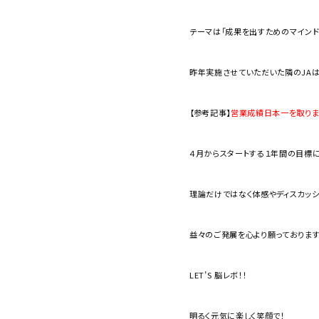
テーマは「成果を出すためのマインド
昨年実施させていただいた隣のJAは
【参考記事】
営業成績日本一を取りま
４月からスタートする１年間の目標
理論だけではなく体感やディスカッシ
益々のご発展を心より願っております
LET’S 脳レボ！！
明るく元気に楽しく笑顔で！