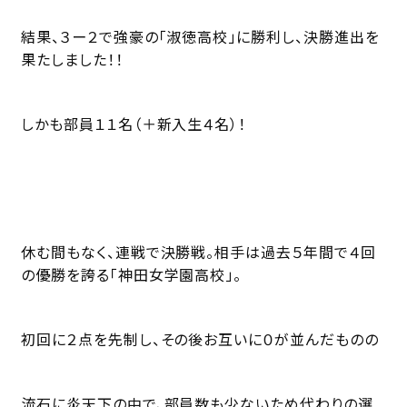
結果、３ー２で強豪の「淑徳高校」に勝利し、決勝進出を
果たしました！！
しかも部員１１名（＋新入生４名）！
休む間もなく、連戦で決勝戦。相手は過去５年間で４回
の優勝を誇る「神田女学園高校」。
初回に２点を先制し、その後お互いに０が並んだものの
流石に炎天下の中で、部員数も少ないため代わりの選