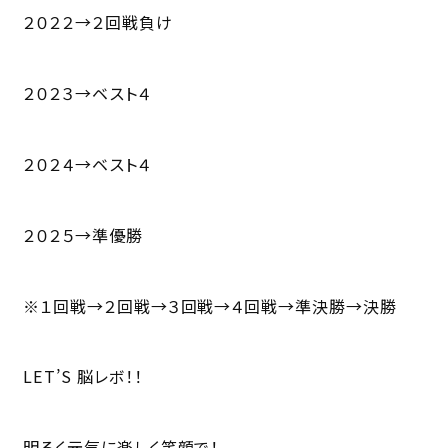
２０２２→２回戦負け
２０２３→ベスト４
２０２４→ベスト４
２０２５→準優勝
※１回戦→２回戦→３回戦→４回戦→準決勝→決勝
LET’S 脳レボ！！
明るく元気に楽しく笑顔で！