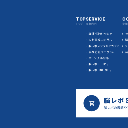
TOP
SERVICE
C
トップ
事業内容
企業
講演・研修・セミナー
人材育成コンサル
脳レボメンタルアカデミー
メ
事故防止プログラム
パーソナル指導
脳レボSHOP
脳レボONLINE