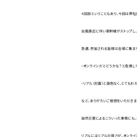
４回目ということもあり、今回は弊社
台風接近に伴い新幹線がストップし
急遽、参加される皆様は会場に集まり
・オンラインだとどうかな？と危惧し
・リアル（対面）と遜色なく、とてもわ
など、ありがたいご感想をいただきま
自然災害によるこういった事態にも、
リアルにはリアルの良さが、オンライ