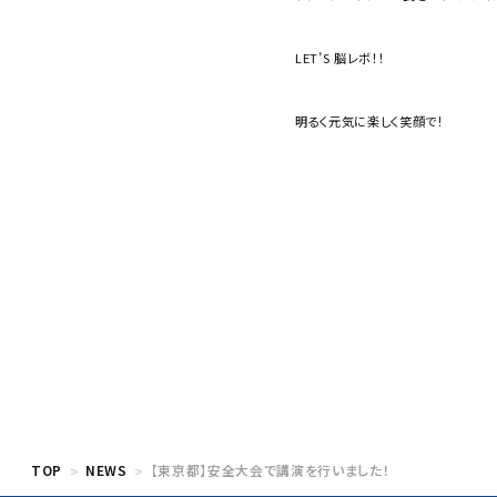
LET’S 脳レボ！！
明るく元気に楽しく笑顔で！
TOP
NEWS
【東京都】安全大会で講演を行いました！