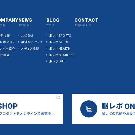
OMPANY
NEWS
BLOG
CONTACT
情報
お知らせ
ブログ
お問い合わせ
社長挨拶
お知らせ
脳レボSPORTS
脳レボの想い
講演会／セミナー
脳レボSTUDY
ンバー紹介
メディア掲載
脳レボHEALTH
会社概要
脳レボBUSINESS
脳レボDIET