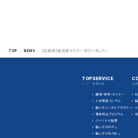
TOP
NEWS
【広島県】経営者セミナーを行いました！
TOP
SERVICE
C
トップ
事業内容
企業
講演・研修・セミナー
人材育成コンサル
脳レボメンタルアカデミー
メ
事故防止プログラム
パーソナル指導
脳レボSHOP
脳レボONLINE