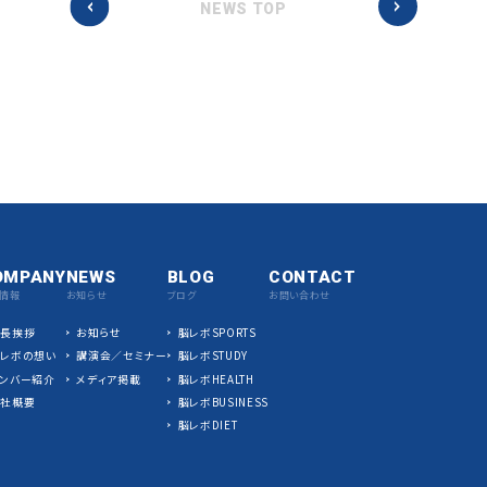
NEWS TOP
OMPANY
NEWS
BLOG
CONTACT
情報
お知らせ
ブログ
お問い合わせ
社長挨拶
お知らせ
脳レボSPORTS
脳レボの想い
講演会／セミナー
脳レボSTUDY
ンバー紹介
メディア掲載
脳レボHEALTH
会社概要
脳レボBUSINESS
脳レボDIET