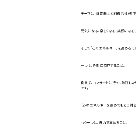
テーマは「資質向上と組織活性（部下
元気になる、楽しくなる、笑顔になる
そして「心のエネルギー」を高めるに
一つは、外部に依存すること。
例えば、コンサートに行って熱狂した
です。
（心のエネルギーを高めてもらう対価
もう一つは、自力で高めること。