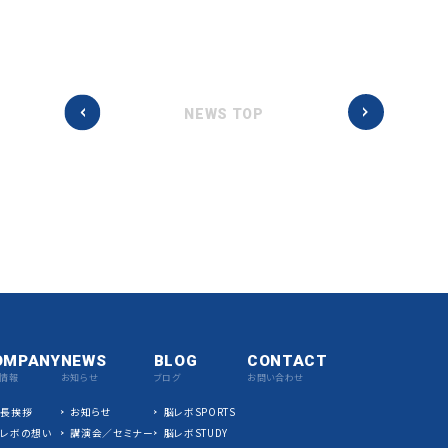
NEWS TOP
OMPANY
NEWS
BLOG
CONTACT
情報
お知らせ
ブログ
お問い合わせ
社長挨拶
お知らせ
脳レボSPORTS
脳レボの想い
講演会／セミナー
脳レボSTUDY