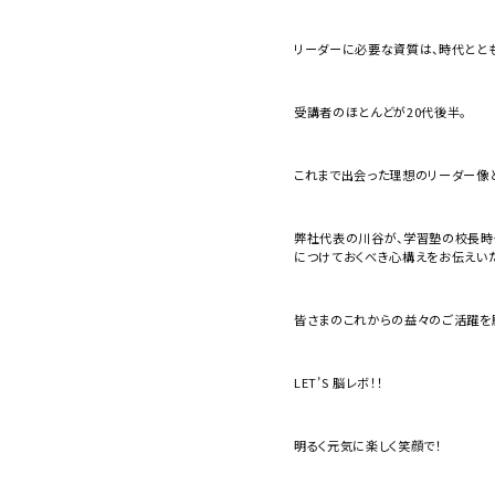
リーダーに必要な資質は、時代とと
受講者のほとんどが20代後半。
これまで出会った理想のリーダー像
弊社代表の川谷が、学習塾の校長時代
につけておくべき心構えをお伝えいた
皆さまのこれからの益々のご活躍を
LET’S 脳レボ！！
明るく元気に楽しく笑顔で！