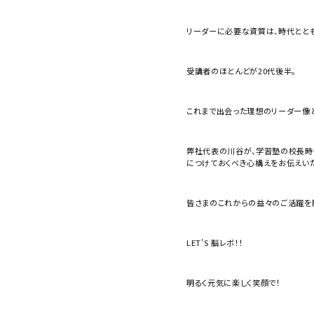
リーダーに必要な資質は、時代とと
受講者のほとんどが20代後半。
これまで出会った理想のリーダー像
弊社代表の川谷が、学習塾の校長時代
につけておくべき心構えをお伝えいた
皆さまのこれからの益々のご活躍を
LET’S 脳レボ！！
明るく元気に楽しく笑顔で！