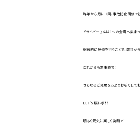
昨年から月に１回、事故防止研修で
ドライバーさんは１つの会場へ集まっ
継続的に研修を行うことで、前回から
これからも無事故で！
さらなるご発展を心よりお祈りしてお
LET’S 脳レボ！！
明るく元気に楽しく笑顔で！