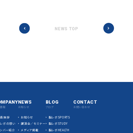
NEWS TOP
OMPANY
NEWS
BLOG
CONTACT
情報
お知らせ
ブログ
お問い合わせ
社長挨拶
お知らせ
脳レボSPORTS
脳レボの想い
講演会／セミナー
脳レボSTUDY
ンバー紹介
メディア掲載
脳レボHEALTH