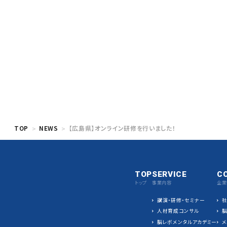
TOP
NEWS
【広島県】オンライン研修を行いました！
TOP
SERVICE
C
トップ
事業内容
企業
講演・研修・セミナー
人材育成コンサル
脳レボメンタルアカデミー
メ