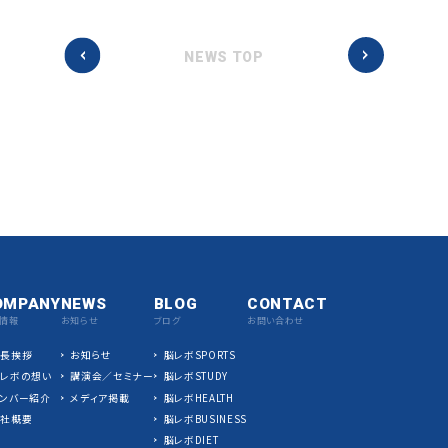
NEWS TOP
OMPANY
NEWS
BLOG
CONTACT
情報
お知らせ
ブログ
お問い合わせ
社長挨拶
お知らせ
脳レボSPORTS
脳レボの想い
講演会／セミナー
脳レボSTUDY
ンバー紹介
メディア掲載
脳レボHEALTH
会社概要
脳レボBUSINESS
脳レボDIET