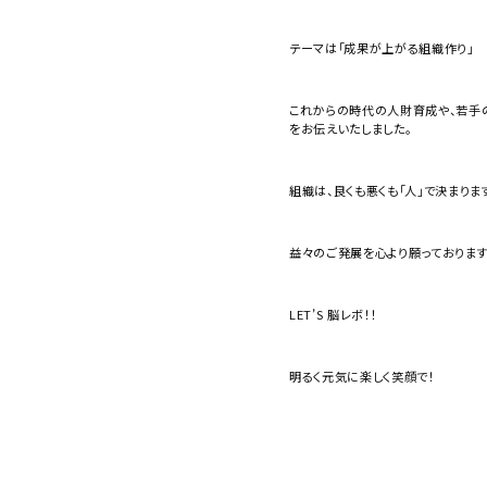
テーマは「成果が上がる組織作り」
これからの時代の人財育成や、若手の
をお伝えいたしました。
組織は、良くも悪くも「人」で決まりま
益々のご発展を心より願っております
LET’S 脳レボ！！
明るく元気に楽しく笑顔で！