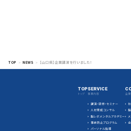
TOP
NEWS
【山口県】企業講演を行いました！
TOP
SERVICE
C
トップ
事業内容
企業
講演・研修・セミナー
人材育成コンサル
脳レボメンタルアカデミー
メ
事故防止プログラム
パーソナル指導