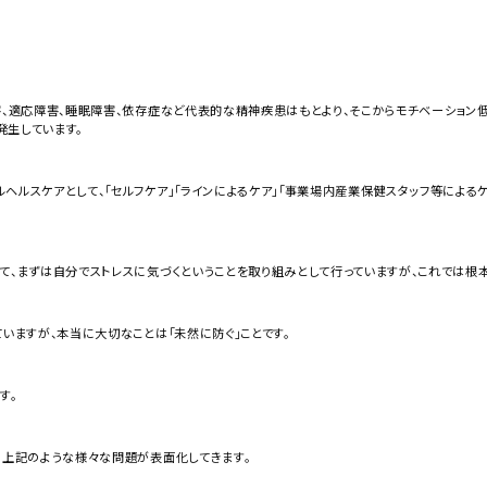
害、適応障害、睡眠障害、依存症など代表的な精神疾患はもとより、そこからモチベーション
発生しています。
ヘルスケアとして、「セルフケア」「ラインによるケア」「事業場内産業保健スタッフ等によるケ
て、まずは自分でストレスに気づくということを取り組みとして行っていますが、これでは根
ていますが、本当に大切なことは「未然に防ぐ」ことです。
す。
、上記のような様々な問題が表面化してきます。