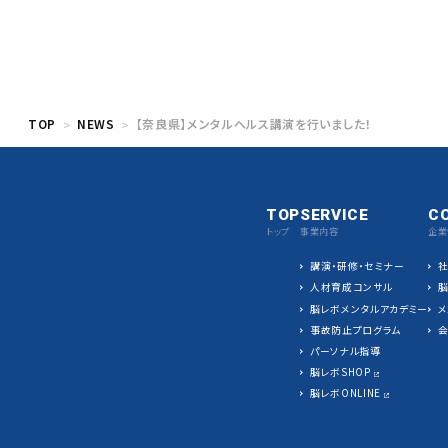
TOP
NEWS
【奈良県】メンタルヘルス講演を行いました！
TOP
SERVICE
C
トップ
事業内容
企業
講演・研修・セミナー
人材育成コンサル
脳レボメンタルアカデミー
メ
事故防止プログラム
パーソナル指導
脳レボSHOP
脳レボONLINE