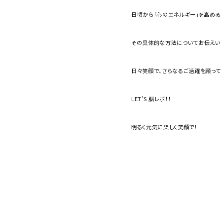
日頃から「心のエネルギー」を高める
その具体的な方法についてお伝えい
日々笑顔で、さらなるご活躍を願って
LET’S 脳レボ！！
明るく元気に楽しく笑顔で！