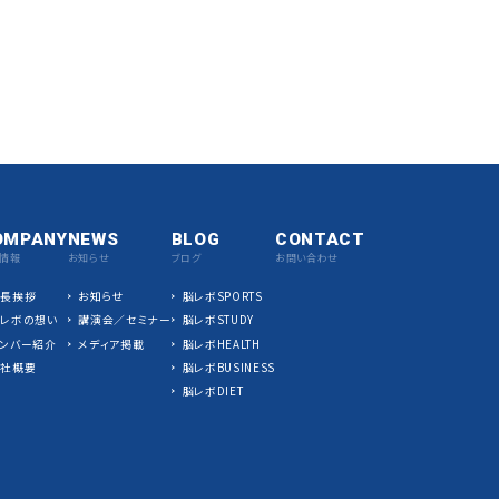
OMPANY
NEWS
BLOG
CONTACT
情報
お知らせ
ブログ
お問い合わせ
社長挨拶
お知らせ
脳レボSPORTS
脳レボの想い
講演会／セミナー
脳レボSTUDY
ンバー紹介
メディア掲載
脳レボHEALTH
会社概要
脳レボBUSINESS
脳レボDIET