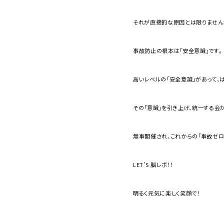
それが直接的な原因とは限りません
事故防止の根本は「安全意識」です。
高いレベルの「安全意識」があって、
その「意識」を引き上げ、統一する会
無事開催され、これからの「事故ゼロ
LET’S 脳レボ！！
明るく元気に楽しく笑顔で！