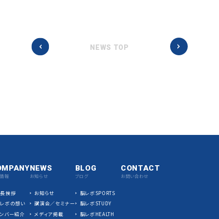
NEWS TOP
OMPANY
NEWS
BLOG
CONTACT
情報
お知らせ
ブログ
お問い合わせ
社長挨拶
お知らせ
脳レボSPORTS
脳レボの想い
講演会／セミナー
脳レボSTUDY
ンバー紹介
メディア掲載
脳レボHEALTH