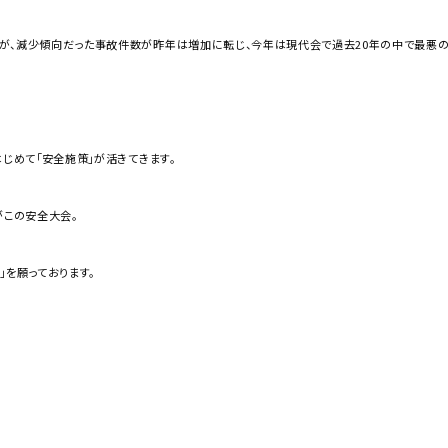
が、減少傾向だった事故件数が昨年は増加に転じ、今年は現代会で過去20年の中で最悪の
はじめて「安全施策」が活きてきます。
がこの安全大会。
」を願っております。