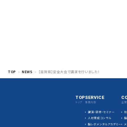
TOP
NEWS
【滋賀県】安全大会で講演を行いました！
TOP
SERVICE
C
トップ
事業内容
企業
講演・研修・セミナー
人材育成コンサル
脳レボメンタルアカデミー
メ