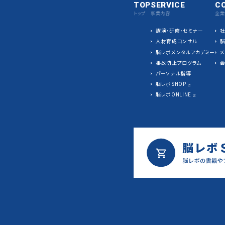
TOP
SERVICE
C
トップ
事業内容
企業
講演・研修・セミナー
人材育成コンサル
脳レボメンタルアカデミー
メ
事故防止プログラム
パーソナル指導
脳レボSHOP
脳レボONLINE