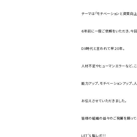
テーマは「モチベーションと資質向上
６年前に一度ご依頼をいただき、今回
DX時代と言われて早２０年。
人材不足やヒューマンエラーなど、こ
能力アップ、モチベーションアップ、
お伝えさせていただきました。
皆様の組織の益々のご発展を願って
LET’S 脳レボ！！