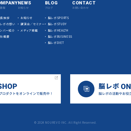
OMPANY
NEWS
BLOG
CONTACT
情報
お知らせ
ブログ
お問い合わせ
社長挨拶
お知らせ
脳レボSPORTS
脳レボの想い
講演会／セミナー
脳レボSTUDY
ンバー紹介
メディア掲載
脳レボHEALTH
会社概要
脳レボBUSINESS
脳レボDIET
©︎ 2024 NOUREVO INC. All Right Reserved.