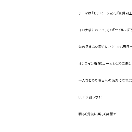
テーマは「モチベーション」「資質向上
コロナ禍において、その「ウイルス研
先の見えない現在に、少しでも明日へ
オンライン講演は、一人ひとりに向け
一人ひとりの明日への活力になれば
LET’S 脳レボ！！
明るく元気に楽しく笑顔で！