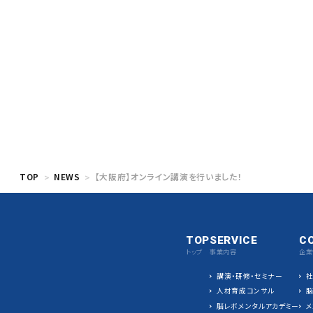
TOP
NEWS
【大阪府】オンライン講演を行いました！
TOP
SERVICE
C
トップ
事業内容
企業
講演・研修・セミナー
人材育成コンサル
脳レボメンタルアカデミー
メ