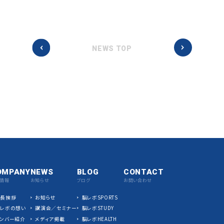
NEWS TOP
OMPANY
NEWS
BLOG
CONTACT
情報
お知らせ
ブログ
お問い合わせ
社長挨拶
お知らせ
脳レボSPORTS
脳レボの想い
講演会／セミナー
脳レボSTUDY
ンバー紹介
メディア掲載
脳レボHEALTH