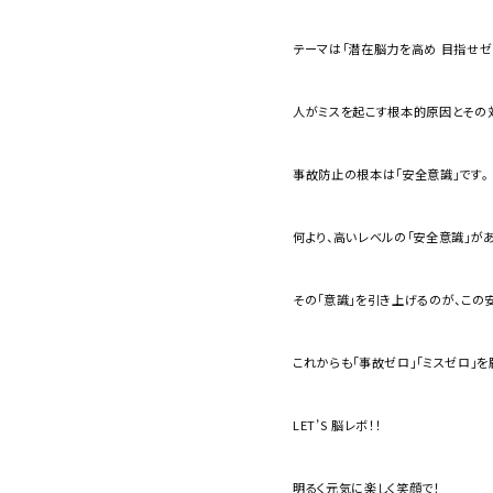
テーマは「潜在脳力を高め 目指せ
人がミスを起こす根本的原因とその
事故防止の根本は「安全意識」です。
何より、高いレベルの「安全意識」があ
その「意識」を引き上げるのが、この
これからも「事故ゼロ」「ミスゼロ」を
LET’S 脳レボ！！
明るく元気に楽しく笑顔で！