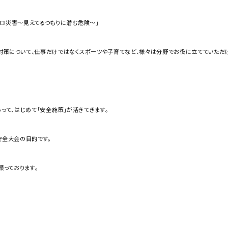
ゼロ災害〜見えてるつもりに潜む危険〜」
対策について、仕事だけではなくスポーツや子育てなど、様々は分野でお役に立てていただけ
って、はじめて「安全施策」が活きてきます。
安全大会の目的です。
願っております。