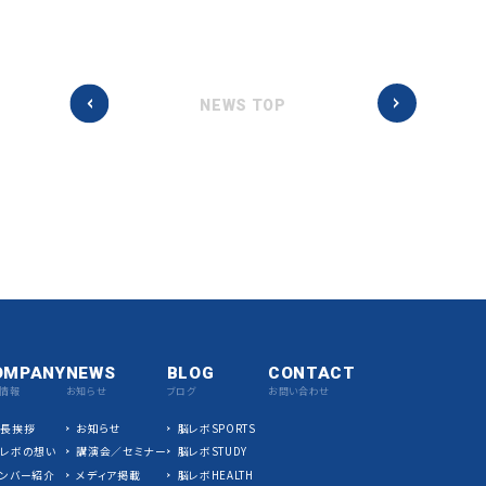
NEWS TOP
OMPANY
NEWS
BLOG
CONTACT
情報
お知らせ
ブログ
お問い合わせ
社長挨拶
お知らせ
脳レボSPORTS
脳レボの想い
講演会／セミナー
脳レボSTUDY
ンバー紹介
メディア掲載
脳レボHEALTH