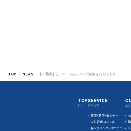
TOP
NEWS
【千葉県】モチベーションアップ講演を行いました！
TOP
SERVICE
C
トップ
事業内容
企業
講演・研修・セミナー
人材育成コンサル
脳レボメンタルアカデミー
メ