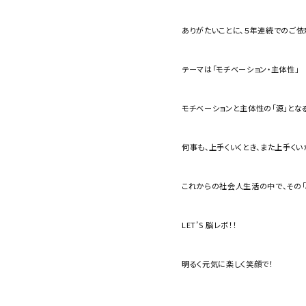
ありがたいことに、５年連続でのご依
テーマは「モチベーション・主体性」
モチベーションと主体性の「源」とな
何事も、上手くいくとき、また上手く
これからの社会人生活の中で、その「
LET’S 脳レボ！！
明るく元気に楽しく笑顔で！