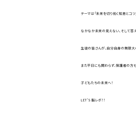
テーマは「未来を切り拓く知恵とコツ
なかなか未来の見えない、そして答
生徒の皆さんが、自分自身の無限大
また平日にも関わらず、保護者の方も
子どもたちの未来へ！
LET’S 脳レボ！！