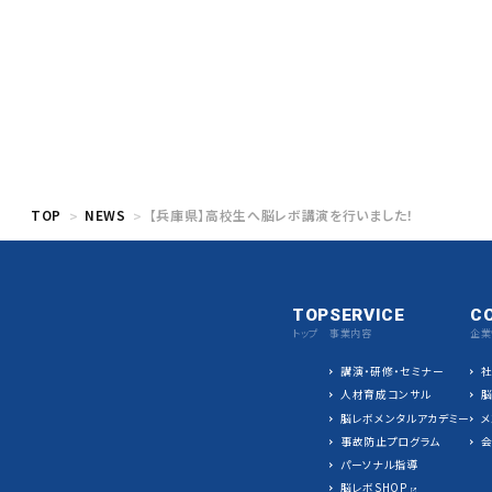
TOP
NEWS
【兵庫県】高校生へ脳レボ講演を行いました！
TOP
SERVICE
C
トップ
事業内容
企業
講演・研修・セミナー
人材育成コンサル
脳レボメンタルアカデミー
メ
事故防止プログラム
パーソナル指導
脳レボSHOP