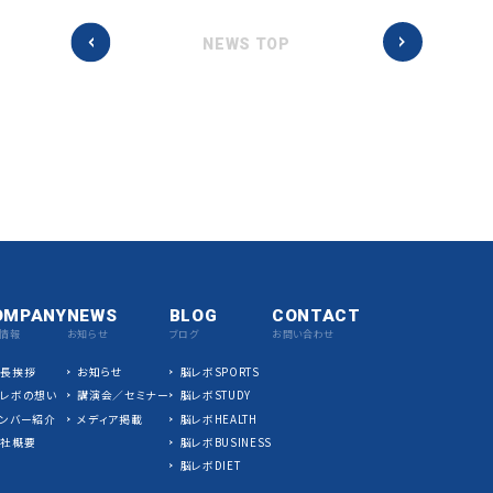
NEWS TOP
OMPANY
NEWS
BLOG
CONTACT
情報
お知らせ
ブログ
お問い合わせ
社長挨拶
お知らせ
脳レボSPORTS
脳レボの想い
講演会／セミナー
脳レボSTUDY
ンバー紹介
メディア掲載
脳レボHEALTH
会社概要
脳レボBUSINESS
脳レボDIET