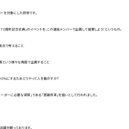
バーを対象にした研修です。
７０周年記念式典」のイベントを、この選抜メンバーで企画して提案しよう！というもの。
視点で考えること
資源という様々な角度で企画すること
００%にするためどうやって人を動かすか？
リーダーに必要な資質」である「意識改革」を狙いとして行われました。
活躍を願っております。