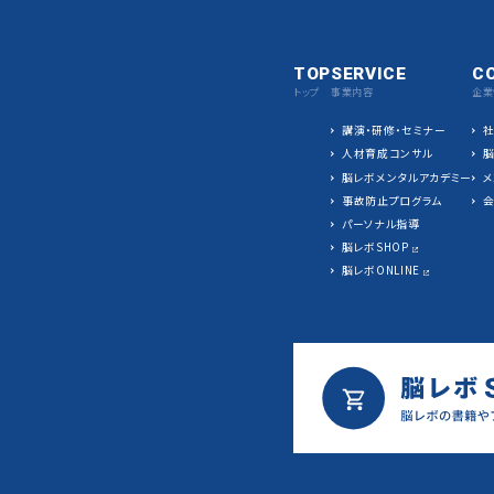
TOP
SERVICE
C
トップ
事業内容
企業
講演・研修・セミナー
人材育成コンサル
脳レボメンタルアカデミー
メ
事故防止プログラム
パーソナル指導
脳レボSHOP
脳レボONLINE