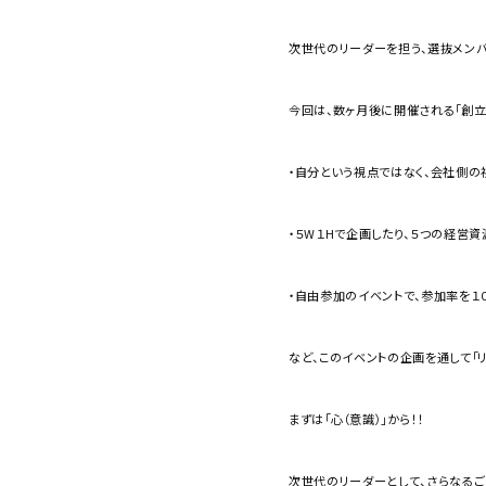
次世代のリーダーを担う、選抜メン
今回は、数ヶ月後に開催される「創立
・自分という視点ではなく、会社側の
・５W１Hで企画したり、５つの経営
・自由参加のイベントで、参加率を１
など、このイベントの企画を通して「
まずは「心（意識）」から！！
次世代のリーダーとして、さらなるご