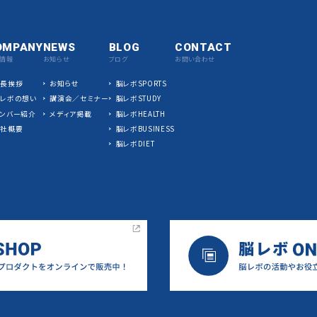
OMPANY
NEWS
BLOG
CONTACT
情報
お知らせ
ブログ
お問い合わせ
社長挨拶
お知らせ
脳レボSPORTS
脳レボの想い
講演会／セミナー
脳レボSTUDY
ンバー紹介
メディア掲載
脳レボHEALTH
会社概要
脳レボBUSINESS
脳レボDIET