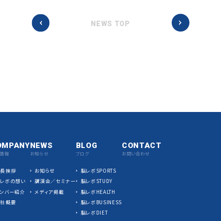
NEWS TOP
OMPANY
NEWS
BLOG
CONTACT
情報
お知らせ
ブログ
お問い合わせ
社長挨拶
お知らせ
脳レボSPORTS
脳レボの想い
講演会／セミナー
脳レボSTUDY
ンバー紹介
メディア掲載
脳レボHEALTH
会社概要
脳レボBUSINESS
脳レボDIET