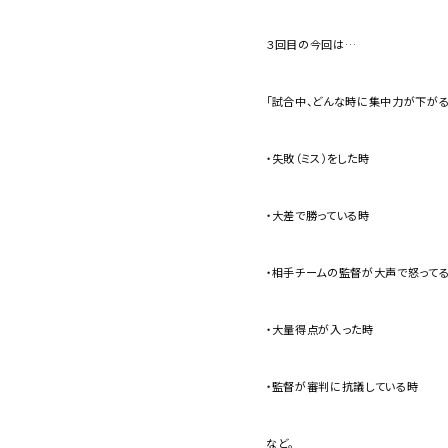
３回目の今回は…
「試合中、どんな時に集中力が下がる
・失敗（ミス）をした時
・大差で勝っている時
・相手チームの監督が大声で怒って
・大量得点が入った時
・監督が審判に抗議している時
など。