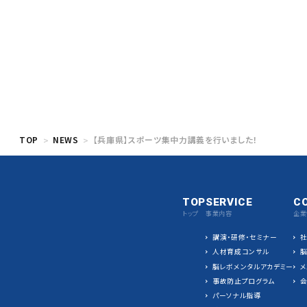
TOP
NEWS
【兵庫県】スポーツ集中力講義を行いました！
TOP
SERVICE
C
トップ
事業内容
企業
講演・研修・セミナー
人材育成コンサル
脳レボメンタルアカデミー
メ
事故防止プログラム
パーソナル指導