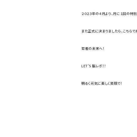
２０２３年の４月より、月に１回の特
また正式に決まりましたら、こちらで
若者の未来へ！
LET’S 脳レボ！！
明るく元気に楽しく笑顔で！