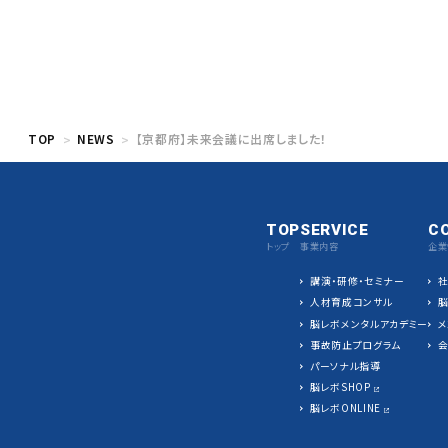
TOP
NEWS
【京都府】未来会議に出席しました！
TOP
SERVICE
C
トップ
事業内容
企業
講演・研修・セミナー
人材育成コンサル
脳レボメンタルアカデミー
メ
事故防止プログラム
パーソナル指導
脳レボSHOP
脳レボONLINE