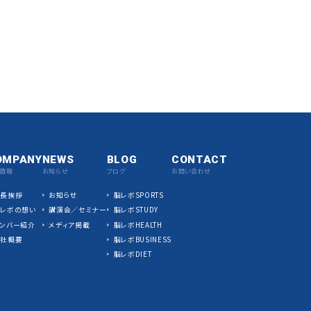
OMPANY
NEWS
BLOG
CONTACT
情報
お知らせ
ブログ
お問い合わせ
社長挨拶
お知らせ
脳レボSPORTS
脳レボの想い
講演会／セミナー
脳レボSTUDY
ンバー紹介
メディア掲載
脳レボHEALTH
会社概要
脳レボBUSINESS
脳レボDIET