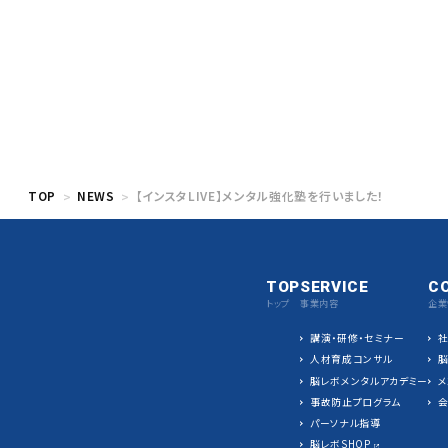
TOP
NEWS
【インスタLIVE】メンタル強化塾を行いました！
TOP
SERVICE
C
トップ
事業内容
企業
講演・研修・セミナー
人材育成コンサル
脳レボメンタルアカデミー
メ
事故防止プログラム
パーソナル指導
脳レボSHOP