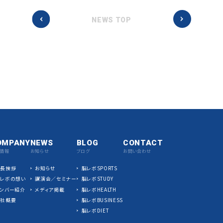
NEWS TOP
OMPANY
NEWS
BLOG
CONTACT
情報
お知らせ
ブログ
お問い合わせ
社長挨拶
お知らせ
脳レボSPORTS
脳レボの想い
講演会／セミナー
脳レボSTUDY
ンバー紹介
メディア掲載
脳レボHEALTH
会社概要
脳レボBUSINESS
脳レボDIET