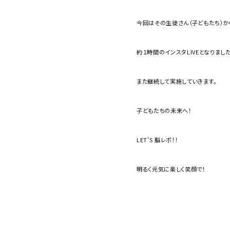
今回はその生徒さん（子どもたち）か
約１時間のインスタLIVEとなりました
また継続して実施していきます。
子どもたちの未来へ！
LET’S 脳レボ！！
明るく元気に楽しく笑顔で！